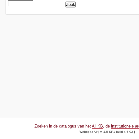
Zoeken in de catalogus van het
AHKB
, de
institutionele a
Webopac Air [ v. 4.5 SP1 build 4.5.02 ]