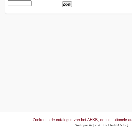
Zoeken in de catalogus van het
AHKB
, de
institutionele a
Webopac Air [ v. 4.5 SP1 build 4.5.02 ]