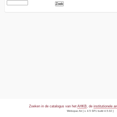
Zoeken in de catalogus van het
AHKB
, de
institutionele a
Webopac Air [ v. 4.5 SP1 build 4.5.02 ]